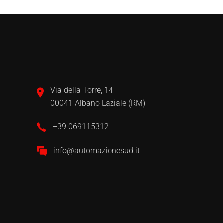
Via della Torre, 14
00041 Albano Laziale (RM)
+39 069115312
info@automazionesud.it