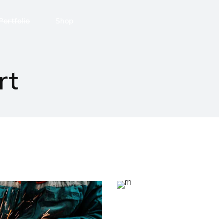
Portfolio
Shop
Portfolio
Shop Layouts
rt
List Layouts
Shop Pages
Single Types