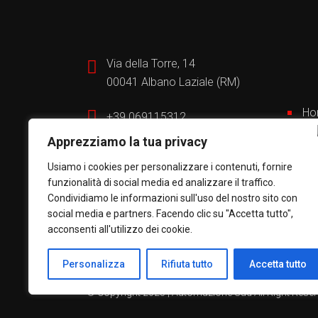
Via della Torre, 14
00041 Albano Laziale (RM)
Ho
+39 069115312
Bui
Apprezziamo la tua privacy
Ch
info@automazionesud.it
Por
Usiamo i cookies per personalizzare i contenuti, fornire
Ser
funzionalità di social media ed analizzare il traffico.
Condividiamo le informazioni sull'uso del nostro sito con
social media e partners. Facendo clic su "Accetta tutto",
acconsenti all'utilizzo dei cookie.
Personalizza
Rifiuta tutto
Accetta tutto
© Copyright 2025 | Automazione Sud All Right Reser