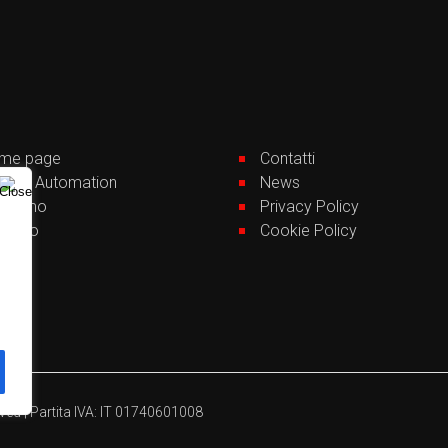
me page
Contatti
lding Automation
News
i siamo
Privacy Policy
tfolio
Cookie Policy
vizi
ved | Partita IVA: IT 01740601008