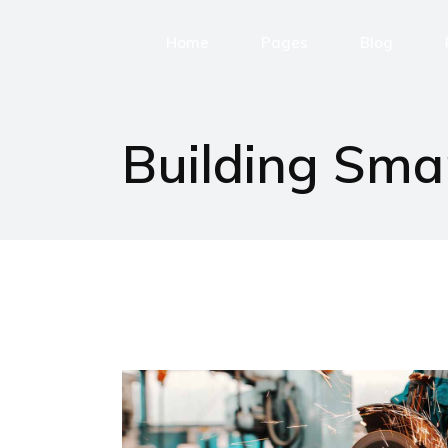
Home
Pages
Blog
Home page
Building Automation
News
Building Sma
Chi siamo
Post Types
Servizi
Assistenza
Lavora con noi
Contatti
404 Error Page