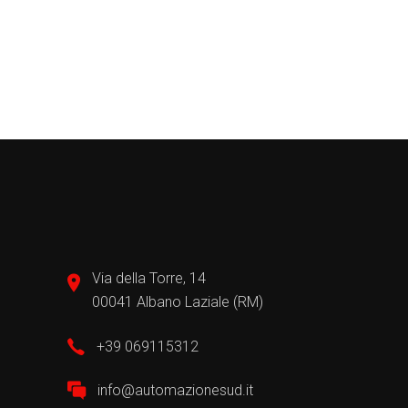
Via della Torre, 14
00041 Albano Laziale (RM)
+39 069115312
info@automazionesud.it